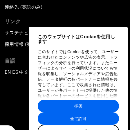
連絡先 (英語のみ)
リンク
サステナビリティへの取り組み
このウェブサイトはCookieを使用し
ます
採用情報 (英語のみ)
このサイトではCookieを使って、ユーザー
に合わせたコンテンツや広告の表示、トラ
言語
フィックの分析を行っています。またユー
ザーによるサイトの利用状況についても情
EN
ES
中文
日本語
▪
▪
▪
報を収集し、ソーシャルメディアや広告配
信、データ解析の各パートナーに情報を共
有しています。ここで収集された情報は、
ユーザーが各パートナーに提供した他の情
報や各パートナーのサービスを使用した際
に収集された情報と組み合わされ、各パー
拒否
トナーによって使用されることがありま
プライバシーポリシーと利用規約
す。
全て許可
サイトマップ