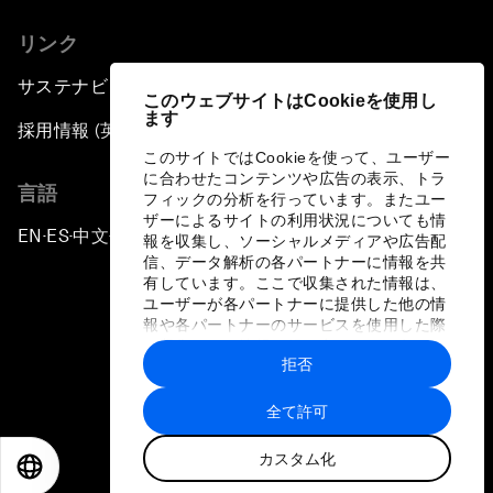
リンク
サステナビリティへの取り組み
このウェブサイトはCookieを使用し
ます
採用情報 (英語のみ)
このサイトではCookieを使って、ユーザー
に合わせたコンテンツや広告の表示、トラ
言語
フィックの分析を行っています。またユー
ザーによるサイトの利用状況についても情
EN
ES
中文
日本語
▪
▪
▪
報を収集し、ソーシャルメディアや広告配
信、データ解析の各パートナーに情報を共
有しています。ここで収集された情報は、
ユーザーが各パートナーに提供した他の情
報や各パートナーのサービスを使用した際
に収集された情報と組み合わされ、各パー
拒否
トナーによって使用されることがありま
プライバシーポリシーと利用規約
す。
全て許可
サイトマップ
カスタム化
©
2026
世界経済フォーラム
EN
ES
中文
日本語