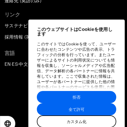
連絡先 (英語のみ)
リンク
サステナビリティへの取り組み
このウェブサイトはCookieを使用し
ます
採用情報 (英語のみ)
このサイトではCookieを使って、ユーザー
に合わせたコンテンツや広告の表示、トラ
言語
フィックの分析を行っています。またユー
ザーによるサイトの利用状況についても情
EN
ES
中文
日本語
▪
▪
▪
報を収集し、ソーシャルメディアや広告配
信、データ解析の各パートナーに情報を共
有しています。ここで収集された情報は、
ユーザーが各パートナーに提供した他の情
報や各パートナーのサービスを使用した際
に収集された情報と組み合わされ、各パー
拒否
トナーによって使用されることがありま
プライバシーポリシーと利用規約
す。
全て許可
サイトマップ
カスタム化
©
2026
世界経済フォーラム
EN
ES
中文
日本語