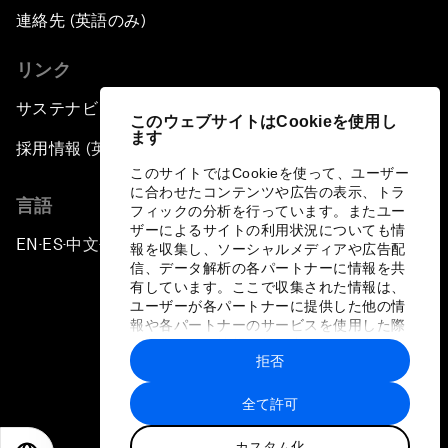
連絡先 (英語のみ)
リンク
サステナビリティへの取り組み
このウェブサイトはCookieを使用し
ます
採用情報 (英語のみ)
このサイトではCookieを使って、ユーザー
に合わせたコンテンツや広告の表示、トラ
言語
フィックの分析を行っています。またユー
ザーによるサイトの利用状況についても情
EN
ES
中文
日本語
▪
▪
▪
報を収集し、ソーシャルメディアや広告配
信、データ解析の各パートナーに情報を共
有しています。ここで収集された情報は、
ユーザーが各パートナーに提供した他の情
報や各パートナーのサービスを使用した際
に収集された情報と組み合わされ、各パー
拒否
トナーによって使用されることがありま
プライバシーポリシーと利用規約
す。
全て許可
サイトマップ
カスタム化