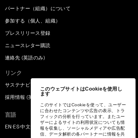
パートナー（組織）について
参加する（個人、組織）
プレスリリース登録
ニュースレター購読
連絡先 (英語のみ)
リンク
サステナビリティへの取り組み
このウェブサイトはCookieを使用し
ます
採用情報 (英語のみ)
このサイトではCookieを使って、ユーザー
に合わせたコンテンツや広告の表示、トラ
言語
フィックの分析を行っています。またユー
ザーによるサイトの利用状況についても情
EN
ES
中文
日本語
▪
▪
▪
報を収集し、ソーシャルメディアや広告配
信、データ解析の各パートナーに情報を共