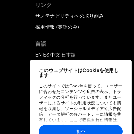
リンク
サステナビリティへの取り組み
採用情報 (英語のみ)
て
言語
EN
ES
中文
日本語
▪
▪
▪
このウェブサイトはCookieを使用し
ます
このサイトではCookieを使って、ユーザー
に合わせたコンテンツや広告の表示、トラ
フィックの分析を行っています。またユー
ザーによるサイトの利用状況についても情
報を収集し、ソーシャルメディアや広告配
信、データ解析の各パートナーに情報を共
有しています。ここで収集された情報は、
ユーザーが各パートナーに提供した他の情
報や各パートナーのサービスを使用した際
拒否