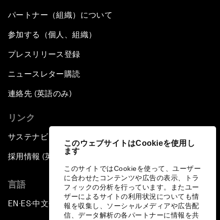
パートナー（組織）について
参加する（個人、組織）
プレスリリース登録
ニュースレター購読
連絡先 (英語のみ)
リンク
サステナビリティへの取り組み
このウェブサイトはCookieを使用し
ます
採用情報 (英語のみ)
このサイトではCookieを使って、ユーザー
に合わせたコンテンツや広告の表示、トラ
言語
フィックの分析を行っています。またユー
ザーによるサイトの利用状況についても情
EN
ES
中文
日本語
▪
▪
▪
報を収集し、ソーシャルメディアや広告配
信、データ解析の各パートナーに情報を共