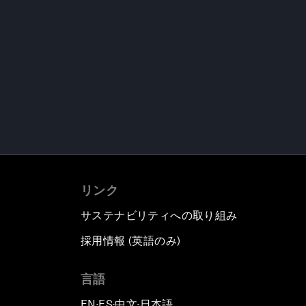
リンク
サステナビリティへの取り組み
採用情報 (英語のみ)
て
言語
EN
ES
中文
日本語
▪
▪
▪