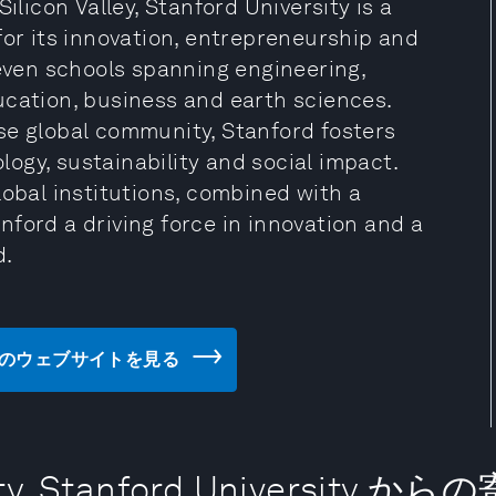
ilicon Valley, Stanford University is a
for its innovation, entrepreneurship and
seven schools spanning engineering,
ucation, business and earth sciences.
se global community, Stanford fosters
ogy, sustainability and social impact.
lobal institutions, combined with a
ford a driving force in innovation and a
d.
versity のウェブサイトを見る
vity, Stanford University か