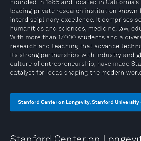
Founded in 1885 and located in California’s S
leading private research institution known 
interdisciplinary excellence. It comprises 
humanities and sciences, medicine, law, ed
With more than 17,000 students and a diver
research and teaching that advance technol
Its strong partnerships with industry and g
culture of entrepreneurship, have made Stan
catalyst for ideas shaping the modern worl
Stanford Center on Longevity, Stanford Uni
Stanford Center on Longe