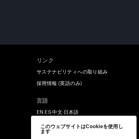
リンク
サステナビリティへの取り組み
採用情報 (英語のみ)
て
言語
EN
ES
中文
日本語
▪
▪
▪
このウェブサイトはCookieを使用し
ます