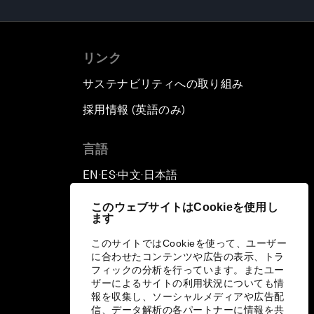
リンク
サステナビリティへの取り組み
採用情報 (英語のみ)
て
言語
EN
ES
中文
日本語
▪
▪
▪
このウェブサイトはCookieを使用し
ます
このサイトではCookieを使って、ユーザー
に合わせたコンテンツや広告の表示、トラ
フィックの分析を行っています。またユー
ザーによるサイトの利用状況についても情
報を収集し、ソーシャルメディアや広告配
信、データ解析の各パートナーに情報を共