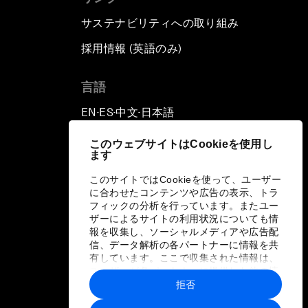
サステナビリティへの取り組み
採用情報 (英語のみ)
て
言語
EN
ES
中文
日本語
▪
▪
▪
このウェブサイトはCookieを使用し
ます
このサイトではCookieを使って、ユーザー
に合わせたコンテンツや広告の表示、トラ
フィックの分析を行っています。またユー
ザーによるサイトの利用状況についても情
報を収集し、ソーシャルメディアや広告配
信、データ解析の各パートナーに情報を共
有しています。ここで収集された情報は、
ユーザーが各パートナーに提供した他の情
報や各パートナーのサービスを使用した際
拒否
に収集された情報と組み合わされ、各パー