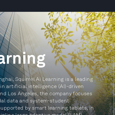
arning
hai, Squirrel Ai Learning is a leading
 artificial intelligence (AI)-driven
 and Los Angeles, the company focuses
odal data and system-student
 supported by smart learning tablets, in