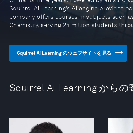
China for nine years. Powered by an all-dis
Squirrel Ai Learning’s AI engine provides p
company offers courses in subjects such as
Chemistry, serving 24 million students thro
Squirrel Ai Learning のウェブサイトを見る
Squirrel Ai Learning か