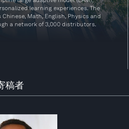
cipline large adaptive model (LAM),
ersonalized learning experiences. The
 Chinese, Math, English, Physics and
ugh a network of 3,000 distributors.
らの寄稿者