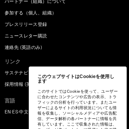
パートナー（組織）について
参加する（個人、組織）
プレスリリース登録
ニュースレター購読
連絡先 (英語のみ)
リンク
サステナビリティへの取り組み
このウェブサイトはCookieを使用し
ます
採用情報 (英語のみ)
このサイトではCookieを使って、ユーザー
に合わせたコンテンツや広告の表示、トラ
言語
フィックの分析を行っています。またユー
ザーによるサイトの利用状況についても情
EN
ES
中文
日本語
▪
▪
▪
報を収集し、ソーシャルメディアや広告配
信、データ解析の各パートナーに情報を共
有しています。ここで収集された情報は、