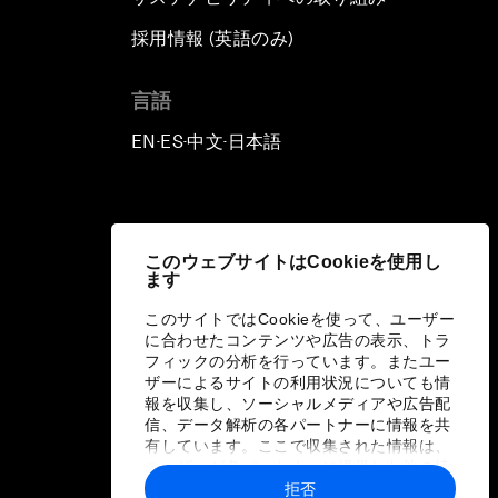
採用情報 (英語のみ)
て
言語
EN
ES
中文
日本語
▪
▪
▪
このウェブサイトはCookieを使用し
ます
このサイトではCookieを使って、ユーザー
に合わせたコンテンツや広告の表示、トラ
フィックの分析を行っています。またユー
ザーによるサイトの利用状況についても情
報を収集し、ソーシャルメディアや広告配
信、データ解析の各パートナーに情報を共
有しています。ここで収集された情報は、
ユーザーが各パートナーに提供した他の情
報や各パートナーのサービスを使用した際
拒否