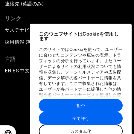
連絡先 (英語のみ)
リンク
サステナビリティへの取り組み
このウェブサイトはCookieを使用し
ます
採用情報 (英語のみ)
このサイトではCookieを使って、ユーザー
に合わせたコンテンツや広告の表示、トラ
言語
フィックの分析を行っています。またユー
ザーによるサイトの利用状況についても情
EN
ES
中文
日本語
▪
▪
▪
報を収集し、ソーシャルメディアや広告配
信、データ解析の各パートナーに情報を共
有しています。ここで収集された情報は、
ユーザーが各パートナーに提供した他の情
報や各パートナーのサービスを使用した際
に収集された情報と組み合わされ、各パー
拒否
トナーによって使用されることがありま
プライバシーポリシーと利用規約
す。
全て許可
サイトマップ
カスタム化
©
2026
世界経済フォーラム
EN
ES
中文
日本語