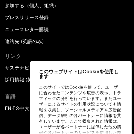
参加する（個人、組織）
プレスリリース登録
ニュースレター購読
連絡先 (英語のみ)
リンク
サステナビリティへの取り組み
このウェブサイトはCookieを使用し
ます
採用情報 (英語のみ)
このサイトではCookieを使って、ユーザー
に合わせたコンテンツや広告の表示、トラ
言語
フィックの分析を行っています。またユー
ザーによるサイトの利用状況についても情
EN
ES
中文
日本語
▪
▪
▪
報を収集し、ソーシャルメディアや広告配
信、データ解析の各パートナーに情報を共
有しています。ここで収集された情報は、
ユーザーが各パートナーに提供した他の情
報や各パートナーのサービスを使用した際