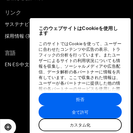
リンク
サステナビリティへの取り組み
このウェブサイトはCookieを使用し
ます
採用情報 (英語のみ)
このサイトではCookieを使って、ユーザー
に合わせたコンテンツや広告の表示、トラ
言語
フィックの分析を行っています。またユー
ザーによるサイトの利用状況についても情
EN
ES
中文
日本語
▪
▪
▪
報を収集し、ソーシャルメディアや広告配
信、データ解析の各パートナーに情報を共
有しています。ここで収集された情報は、
ユーザーが各パートナーに提供した他の情
報や各パートナーのサービスを使用した際
に収集された情報と組み合わされ、各パー
拒否
トナーによって使用されることがありま
プライバシーポリシーと利用規約
す。
全て許可
サイトマップ
カスタム化
©
2026
世界経済フォーラム
EN
ES
中文
日本語