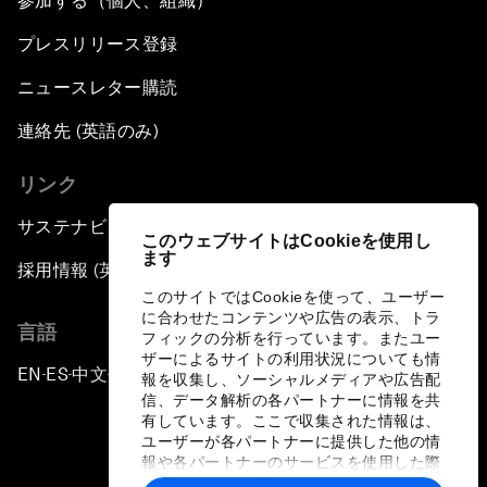
参加する（個人、組織）
プレスリリース登録
ニュースレター購読
連絡先 (英語のみ)
リンク
サステナビリティへの取り組み
このウェブサイトはCookieを使用し
ます
採用情報 (英語のみ)
このサイトではCookieを使って、ユーザー
に合わせたコンテンツや広告の表示、トラ
言語
フィックの分析を行っています。またユー
ザーによるサイトの利用状況についても情
EN
ES
中文
日本語
▪
▪
▪
報を収集し、ソーシャルメディアや広告配
信、データ解析の各パートナーに情報を共
有しています。ここで収集された情報は、
ユーザーが各パートナーに提供した他の情
報や各パートナーのサービスを使用した際
に収集された情報と組み合わされ、各パー