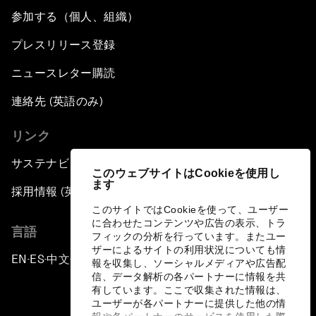
参加する（個人、組織）
プレスリリース登録
ニュースレター購読
連絡先 (英語のみ)
リンク
サステナビリティへの取り組み
このウェブサイトはCookieを使用し
ます
採用情報 (英語のみ)
このサイトではCookieを使って、ユーザー
に合わせたコンテンツや広告の表示、トラ
言語
フィックの分析を行っています。またユー
ザーによるサイトの利用状況についても情
EN
ES
中文
日本語
▪
▪
▪
報を収集し、ソーシャルメディアや広告配
信、データ解析の各パートナーに情報を共
有しています。ここで収集された情報は、
ユーザーが各パートナーに提供した他の情