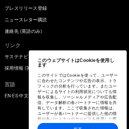
プレスリリース登録
ニュースレター購読
連絡先 (英語のみ)
リンク
サステナビリティへの取り組み
このウェブサイトはCookieを使用し
ます
採用情報 (英語のみ)
このサイトではCookieを使って、ユーザー
に合わせたコンテンツや広告の表示、トラ
言語
フィックの分析を行っています。またユー
ザーによるサイトの利用状況についても情
EN
ES
中文
日本語
▪
▪
▪
報を収集し、ソーシャルメディアや広告配
信、データ解析の各パートナーに情報を共
有しています。ここで収集された情報は、
ユーザーが各パートナーに提供した他の情
報や各パートナーのサービスを使用した際
に収集された情報と組み合わされ、各パー