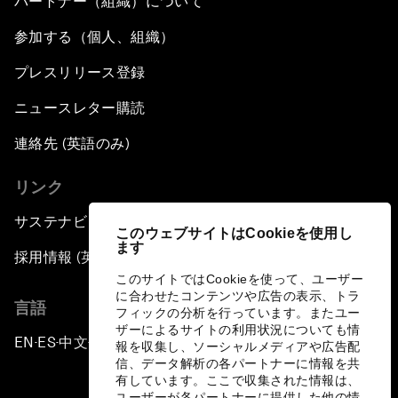
パートナー（組織）について
参加する（個人、組織）
プレスリリース登録
ニュースレター購読
連絡先 (英語のみ)
リンク
サステナビリティへの取り組み
このウェブサイトはCookieを使用し
ます
採用情報 (英語のみ)
このサイトではCookieを使って、ユーザー
に合わせたコンテンツや広告の表示、トラ
言語
フィックの分析を行っています。またユー
ザーによるサイトの利用状況についても情
EN
ES
中文
日本語
▪
▪
▪
報を収集し、ソーシャルメディアや広告配
信、データ解析の各パートナーに情報を共
有しています。ここで収集された情報は、
ユーザーが各パートナーに提供した他の情