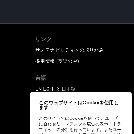
リンク
サステナビリティへの取り組み
採用情報 (英語のみ)
て
言語
EN
ES
中文
日本語
▪
▪
▪
このウェブサイトはCookieを使用し
ます
このサイトではCookieを使って、ユーザー
に合わせたコンテンツや広告の表示、トラ
フィックの分析を行っています。またユー