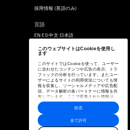
採用情報 (英語のみ)
て
言語
EN
ES
中文
日本語
▪
▪
▪
このウェブサイトはCookieを使用し
ます
このサイトではCookieを使って、ユーザー
に合わせたコンテンツや広告の表示、トラ
フィックの分析を行っています。またユー
ザーによるサイトの利用状況についても情
報を収集し、ソーシャルメディアや広告配
信、データ解析の各パートナーに情報を共
有しています。ここで収集された情報は、
ユーザーが各パートナーに提供した他の情
報や各パートナーのサービスを使用した際
拒否
に収集された情報と組み合わされ、各パー
トナーによって使用されることがありま
全て許可
す。