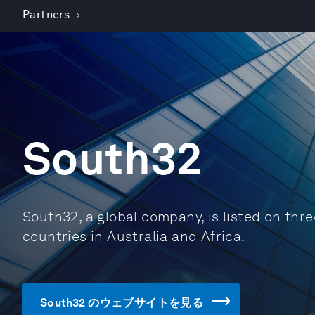
Partners
South32
South32, a global company, is listed on thr
countries in Australia and Africa.
South32 のウェブサイトを見る