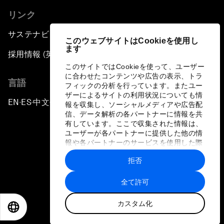
リンク
サステナビリティへの取り組み
このウェブサイトはCookieを使用し
ます
採用情報 (英語のみ)
このサイトではCookieを使って、ユーザー
に合わせたコンテンツや広告の表示、トラ
言語
フィックの分析を行っています。またユー
ザーによるサイトの利用状況についても情
EN
ES
中文
日本語
▪
▪
▪
報を収集し、ソーシャルメディアや広告配
信、データ解析の各パートナーに情報を共
有しています。ここで収集された情報は、
ユーザーが各パートナーに提供した他の情
報や各パートナーのサービスを使用した際
に収集された情報と組み合わされ、各パー
拒否
トナーによって使用されることがありま
プライバシーポリシーと利用規約
す。
全て許可
サイトマップ
カスタム化
©
2026
世界経済フォーラム
EN
ES
中文
日本語