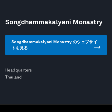
Songdhammakalyani Monastry
Songdhammakalyani Monastry のウェブサイ
トを見る
Headquarters
Thailand