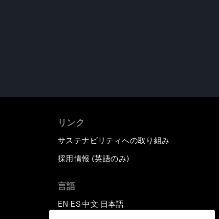
リンク
サステナビリティへの取り組み
採用情報 (英語のみ)
て
言語
EN
ES
中文
日本語
▪
▪
▪