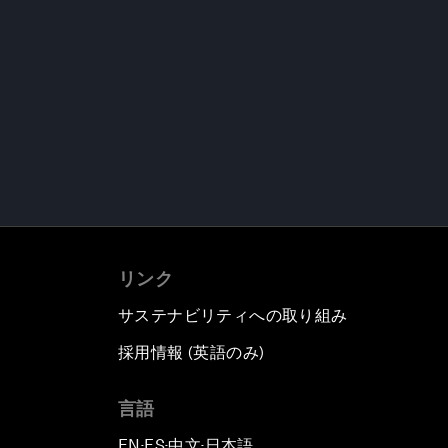
リンク
サステナビリティへの取り組み
採用情報 (英語のみ)
て
言語
EN
ES
中文
日本語
▪
▪
▪