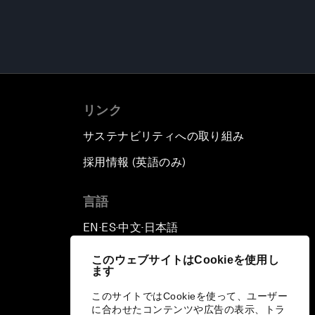
リンク
サステナビリティへの取り組み
採用情報 (英語のみ)
て
言語
EN
ES
中文
日本語
▪
▪
▪
このウェブサイトはCookieを使用し
ます
このサイトではCookieを使って、ユーザー
に合わせたコンテンツや広告の表示、トラ