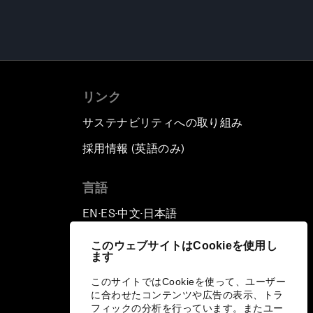
リンク
サステナビリティへの取り組み
採用情報 (英語のみ)
て
言語
EN
ES
中文
日本語
▪
▪
▪
このウェブサイトはCookieを使用し
ます
このサイトではCookieを使って、ユーザー
に合わせたコンテンツや広告の表示、トラ
フィックの分析を行っています。またユー