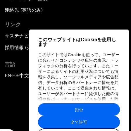
連絡先 (英語のみ)
リンク
サステナビリティへの取り組み
このウェブサイトはCookieを使用し
ます
採用情報 (英語のみ)
このサイトではCookieを使って、ユーザー
に合わせたコンテンツや広告の表示、トラ
言語
フィックの分析を行っています。またユー
ザーによるサイトの利用状況についても情
EN
ES
中文
日本語
▪
▪
▪
報を収集し、ソーシャルメディアや広告配
信、データ解析の各パートナーに情報を共
有しています。ここで収集された情報は、
ユーザーが各パートナーに提供した他の情
報や各パートナーのサービスを使用した際
に収集された情報と組み合わされ、各パー
拒否
トナーによって使用されることがありま
プライバシーポリシーと利用規約
す。
全て許可
サイトマップ