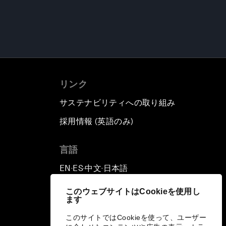
リンク
サステナビリティへの取り組み
採用情報 (英語のみ)
て
言語
EN
ES
中文
日本語
▪
▪
▪
このウェブサイトはCookieを使用し
ます
このサイトではCookieを使って、ユーザー