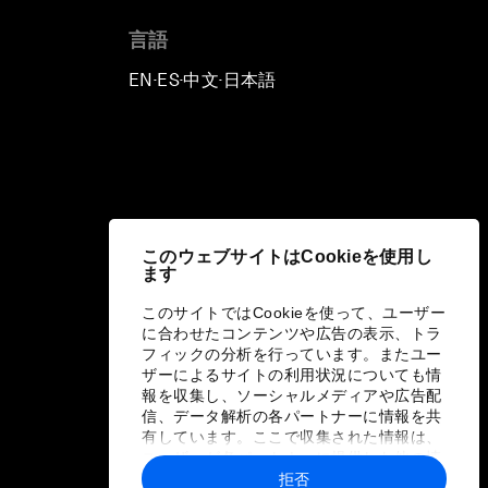
言語
EN
ES
中文
日本語
▪
▪
▪
このウェブサイトはCookieを使用し
ます
このサイトではCookieを使って、ユーザー
に合わせたコンテンツや広告の表示、トラ
フィックの分析を行っています。またユー
ザーによるサイトの利用状況についても情
報を収集し、ソーシャルメディアや広告配
信、データ解析の各パートナーに情報を共
有しています。ここで収集された情報は、
ユーザーが各パートナーに提供した他の情
報や各パートナーのサービスを使用した際
拒否