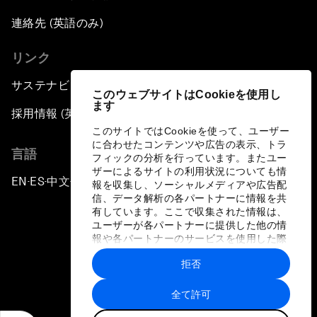
連絡先 (英語のみ)
リンク
サステナビリティへの取り組み
このウェブサイトはCookieを使用し
ます
採用情報 (英語のみ)
このサイトではCookieを使って、ユーザー
に合わせたコンテンツや広告の表示、トラ
言語
フィックの分析を行っています。またユー
ザーによるサイトの利用状況についても情
EN
ES
中文
日本語
▪
▪
▪
報を収集し、ソーシャルメディアや広告配
信、データ解析の各パートナーに情報を共
有しています。ここで収集された情報は、
ユーザーが各パートナーに提供した他の情
報や各パートナーのサービスを使用した際
に収集された情報と組み合わされ、各パー
拒否
トナーによって使用されることがありま
プライバシーポリシーと利用規約
す。
全て許可
サイトマップ