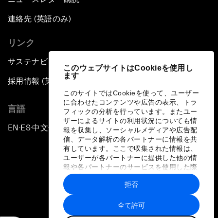
連絡先 (英語のみ)
リンク
サステナビリティへの取り組み
このウェブサイトはCookieを使用し
ます
採用情報 (英語のみ)
このサイトではCookieを使って、ユーザー
に合わせたコンテンツや広告の表示、トラ
言語
フィックの分析を行っています。またユー
ザーによるサイトの利用状況についても情
EN
ES
中文
日本語
▪
▪
▪
報を収集し、ソーシャルメディアや広告配
信、データ解析の各パートナーに情報を共
有しています。ここで収集された情報は、
ユーザーが各パートナーに提供した他の情
報や各パートナーのサービスを使用した際
に収集された情報と組み合わされ、各パー
拒否
トナーによって使用されることがありま
プライバシーポリシーと利用規約
す。
全て許可
サイトマップ