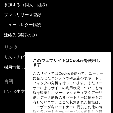
参加する（個人、組織）
プレスリリース登録
ニュースレター購読
連絡先 (英語のみ)
リンク
サステナビリティへの取り組み
このウェブサイトはCookieを使用し
ます
採用情報 (英語のみ)
このサイトではCookieを使って、ユーザー
に合わせたコンテンツや広告の表示、トラ
言語
フィックの分析を行っています。またユー
ザーによるサイトの利用状況についても情
EN
ES
中文
日本語
▪
▪
▪
報を収集し、ソーシャルメディアや広告配
信、データ解析の各パートナーに情報を共
有しています。ここで収集された情報は、
ユーザーが各パートナーに提供した他の情
報や各パートナーのサービスを使用した際