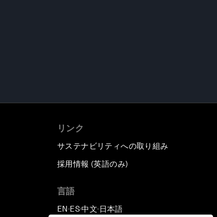
リンク
サステナビリティへの取り組み
採用情報 (英語のみ)
て
言語
EN
ES
中文
日本語
▪
▪
▪