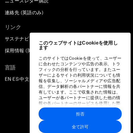
ニュースレター購読
連絡先 (英語のみ)
リンク
サステナビリティへの取り組み
このウェブサイトはCookieを使用し
ます
採用情報 (英語のみ)
このサイトではCookieを使って、ユーザー
に合わせたコンテンツや広告の表示、トラ
言語
フィックの分析を行っています。またユー
ザーによるサイトの利用状況についても情
EN
ES
中文
日本語
▪
▪
▪
報を収集し、ソーシャルメディアや広告配
信、データ解析の各パートナーに情報を共
有しています。ここで収集された情報は、
ユーザーが各パートナーに提供した他の情
報や各パートナーのサービスを使用した際
に収集された情報と組み合わされ、各パー
拒否
トナーによって使用されることがありま
プライバシーポリシーと利用規約
す。
全て許可
サイトマップ