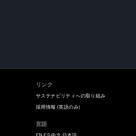
リンク
サステナビリティへの取り組み
採用情報 (英語のみ)
て
言語
EN
ES
中文
日本語
▪
▪
▪