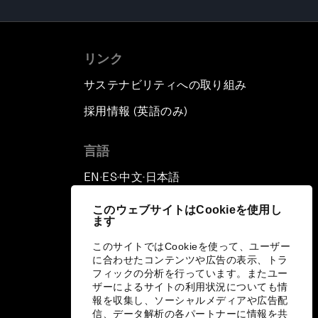
リンク
サステナビリティへの取り組み
採用情報 (英語のみ)
て
言語
EN
ES
中文
日本語
▪
▪
▪
このウェブサイトはCookieを使用し
ます
このサイトではCookieを使って、ユーザー
に合わせたコンテンツや広告の表示、トラ
フィックの分析を行っています。またユー
ザーによるサイトの利用状況についても情
報を収集し、ソーシャルメディアや広告配
信、データ解析の各パートナーに情報を共