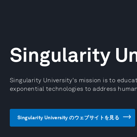
Singularity Un
Singularity University's mission is to educ
exponential technologies to address human
Singularity University のウェブサイトを見る