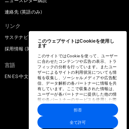
ニュースレター購読
連絡先 (英語のみ)
リンク
サステナビリティへの取り組み
このウェブサイトはCookieを使用し
ます
採用情報 (英語のみ)
このサイトではCookieを使って、ユーザー
に合わせたコンテンツや広告の表示、トラ
言語
フィックの分析を行っています。またユー
ザーによるサイトの利用状況についても情
EN
ES
中文
日本語
▪
▪
▪
報を収集し、ソーシャルメディアや広告配
信、データ解析の各パートナーに情報を共
有しています。ここで収集された情報は、
ユーザーが各パートナーに提供した他の情
報や各パートナーのサービスを使用した際
に収集された情報と組み合わされ、各パー
拒否
トナーによって使用されることがありま
プライバシーポリシーと利用規約
す。
全て許可
サイトマップ