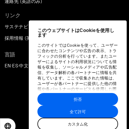
連絡先 (英語のみ)
リンク
サステナビリティへの取り組み
このウェブサイトはCookieを使用し
ます
採用情報 (英語のみ)
このサイトではCookieを使って、ユーザー
に合わせたコンテンツや広告の表示、トラ
言語
フィックの分析を行っています。またユー
ザーによるサイトの利用状況についても情
EN
ES
中文
日本語
▪
▪
▪
報を収集し、ソーシャルメディアや広告配
信、データ解析の各パートナーに情報を共
有しています。ここで収集された情報は、
ユーザーが各パートナーに提供した他の情
報や各パートナーのサービスを使用した際
に収集された情報と組み合わされ、各パー
拒否
トナーによって使用されることがありま
プライバシーポリシーと利用規約
す。
全て許可
サイトマップ
カスタム化
©
2026
世界経済フォーラム
EN
ES
中文
日本語