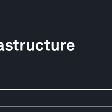
astructure
)