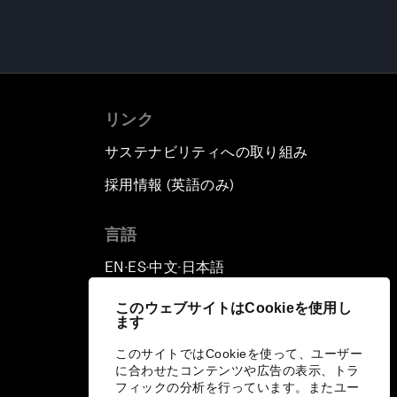
リンク
サステナビリティへの取り組み
採用情報 (英語のみ)
て
言語
EN
ES
中文
日本語
▪
▪
▪
このウェブサイトはCookieを使用し
ます
このサイトではCookieを使って、ユーザー
に合わせたコンテンツや広告の表示、トラ
フィックの分析を行っています。またユー