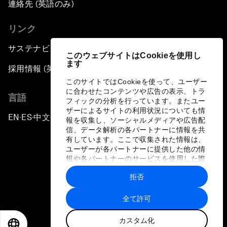
連絡先 (英語のみ)
リンク
サステナビリティへの取り組み
このウェブサイトはCookieを使用し
ます
採用情報 (英語のみ)
このサイトではCookieを使って、ユーザー
に合わせたコンテンツや広告の表示、トラ
言語
フィックの分析を行っています。またユー
ザーによるサイトの利用状況についても情
EN
ES
中文
日本語
▪
▪
▪
報を収集し、ソーシャルメディアや広告配
信、データ解析の各パートナーに情報を共
有しています。ここで収集された情報は、
ユーザーが各パートナーに提供した他の情
報や各パートナーのサービスを使用した際
に収集された情報と組み合わされ、各パー
拒否
トナーによって使用されることがありま
プライバシーポリシーと利用規約
す。
全て許可
サイトマップ
カスタム化
©
2026
世界経済フォーラム
EN
ES
中文
日本語