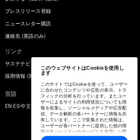
プレスリリース登録
ニュースレター購読
連絡先 (英語のみ)
リンク
サステナビリティへの取り組み
このウェブサイトはCookieを使用し
ます
採用情報 (英語のみ)
このサイトではCookieを使って、ユーザー
に合わせたコンテンツや広告の表示、トラ
言語
フィックの分析を行っています。またユー
ザーによるサイトの利用状況についても情
EN
ES
中文
日本語
▪
▪
▪
報を収集し、ソーシャルメディアや広告配
信、データ解析の各パートナーに情報を共
有しています。ここで収集された情報は、
ユーザーが各パートナーに提供した他の情
報や各パートナーのサービスを使用した際
に収集された情報と組み合わされ、各パー