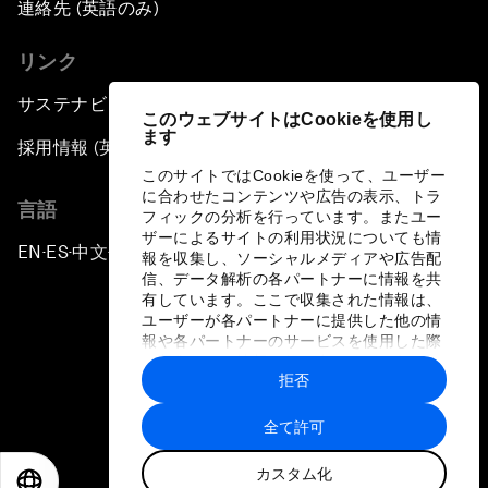
連絡先 (英語のみ)
リンク
サステナビリティへの取り組み
このウェブサイトはCookieを使用し
ます
採用情報 (英語のみ)
このサイトではCookieを使って、ユーザー
に合わせたコンテンツや広告の表示、トラ
言語
フィックの分析を行っています。またユー
ザーによるサイトの利用状況についても情
EN
ES
中文
日本語
▪
▪
▪
報を収集し、ソーシャルメディアや広告配
信、データ解析の各パートナーに情報を共
有しています。ここで収集された情報は、
ユーザーが各パートナーに提供した他の情
報や各パートナーのサービスを使用した際
に収集された情報と組み合わされ、各パー
拒否
トナーによって使用されることがありま
プライバシーポリシーと利用規約
す。
全て許可
サイトマップ
カスタム化
©
2026
世界経済フォーラム
EN
ES
中文
日本語