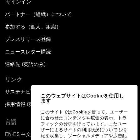
サインイン
パートナー（組織）について
参加する（個人、組織）
プレスリリース登録
ニュースレター購読
連絡先 (英語のみ)
リンク
サステナビリティへの取り組み
このウェブサイトはCookieを使用し
ます
採用情報 (英語のみ)
このサイトではCookieを使って、ユーザー
に合わせたコンテンツや広告の表示、トラ
言語
フィックの分析を行っています。またユー
ザーによるサイトの利用状況についても情
EN
ES
中文
日本語
▪
▪
▪
報を収集し、ソーシャルメディアや広告配