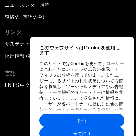
ニュースレター購読
連絡先 (英語のみ)
リンク
サステナビリティへの取り組み
このウェブサイトはCookieを使用し
ます
採用情報 (英語のみ)
このサイトではCookieを使って、ユーザー
に合わせたコンテンツや広告の表示、トラ
言語
フィックの分析を行っています。またユー
ザーによるサイトの利用状況についても情
EN
ES
中文
日本語
▪
▪
▪
報を収集し、ソーシャルメディアや広告配
信、データ解析の各パートナーに情報を共
有しています。ここで収集された情報は、
ユーザーが各パートナーに提供した他の情
報や各パートナーのサービスを使用した際
に収集された情報と組み合わされ、各パー
拒否
トナーによって使用されることがありま
プライバシーポリシーと利用規約
す。
全て許可