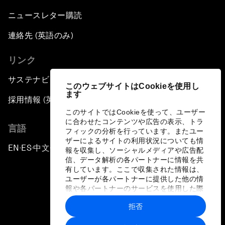
ニュースレター購読
連絡先 (英語のみ)
リンク
サステナビリティへの取り組み
このウェブサイトはCookieを使用し
ます
採用情報 (英語のみ)
このサイトではCookieを使って、ユーザー
に合わせたコンテンツや広告の表示、トラ
言語
フィックの分析を行っています。またユー
ザーによるサイトの利用状況についても情
EN
ES
中文
日本語
▪
▪
▪
報を収集し、ソーシャルメディアや広告配
信、データ解析の各パートナーに情報を共
有しています。ここで収集された情報は、
ユーザーが各パートナーに提供した他の情
報や各パートナーのサービスを使用した際
に収集された情報と組み合わされ、各パー
拒否
トナーによって使用されることがありま
プライバシーポリシーと利用規約
す。