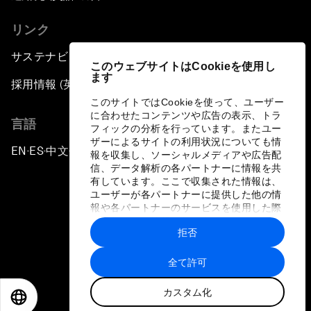
リンク
サステナビリティへの取り組み
このウェブサイトはCookieを使用し
ます
採用情報 (英語のみ)
このサイトではCookieを使って、ユーザー
に合わせたコンテンツや広告の表示、トラ
言語
フィックの分析を行っています。またユー
ザーによるサイトの利用状況についても情
EN
ES
中文
日本語
▪
▪
▪
報を収集し、ソーシャルメディアや広告配
信、データ解析の各パートナーに情報を共
有しています。ここで収集された情報は、
ユーザーが各パートナーに提供した他の情
報や各パートナーのサービスを使用した際
に収集された情報と組み合わされ、各パー
拒否
トナーによって使用されることがありま
プライバシーポリシーと利用規約
す。
全て許可
サイトマップ
カスタム化
©
2026
世界経済フォーラム
EN
ES
中文
日本語