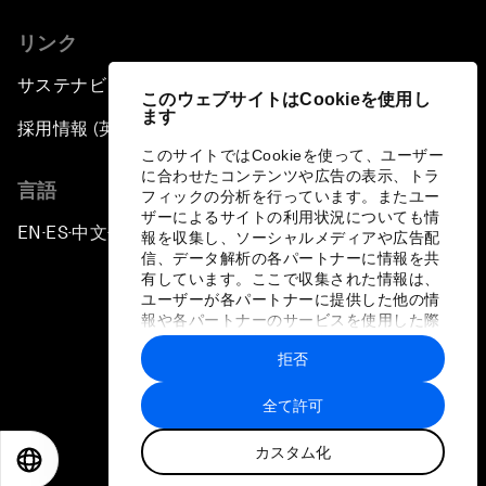
リンク
サステナビリティへの取り組み
このウェブサイトはCookieを使用し
ます
採用情報 (英語のみ)
このサイトではCookieを使って、ユーザー
に合わせたコンテンツや広告の表示、トラ
言語
フィックの分析を行っています。またユー
ザーによるサイトの利用状況についても情
EN
ES
中文
日本語
▪
▪
▪
報を収集し、ソーシャルメディアや広告配
信、データ解析の各パートナーに情報を共
有しています。ここで収集された情報は、
ユーザーが各パートナーに提供した他の情
報や各パートナーのサービスを使用した際
に収集された情報と組み合わされ、各パー
拒否
トナーによって使用されることがありま
プライバシーポリシーと利用規約
す。
全て許可
サイトマップ
カスタム化
©
2026
世界経済フォーラム
EN
ES
中文
日本語