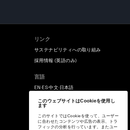
リンク
サステナビリティへの取り組み
採用情報 (英語のみ)
て
言語
EN
ES
中文
日本語
▪
▪
▪
このウェブサイトはCookieを使用し
ます
このサイトではCookieを使って、ユーザー
に合わせたコンテンツや広告の表示、トラ
フィックの分析を行っています。またユー